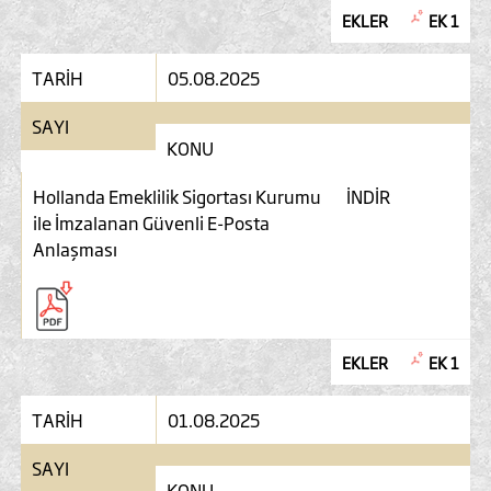
EKLER
EK 1
TARİH
05.08.2025
SAYI
KONU
Hollanda Emeklilik Sigortası Kurumu
İNDİR
ile İmzalanan Güvenli E-Posta
Anlaşması
EKLER
EK 1
TARİH
01.08.2025
SAYI
KONU