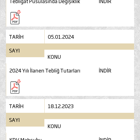
Tebligat Pusulasında Değişiklik
İNDİR
TARİH
05.01.2024
SAYI
KONU
2024 Yılı İlanen Tebliğ Tutarları
İNDİR
TARİH
18.12.2023
SAYI
KONU
KDV Mahsubu
İNDİR