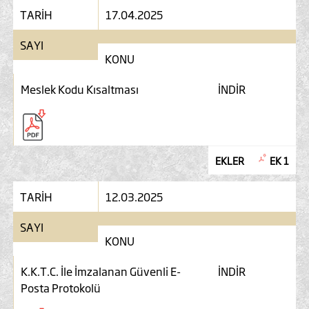
TARİH
17.04.2025
SAYI
KONU
Meslek Kodu Kısaltması
İNDİR
EKLER
EK 1
TARİH
12.03.2025
SAYI
KONU
K.K.T.C. İle İmzalanan Güvenli E-
İNDİR
Posta Protokolü