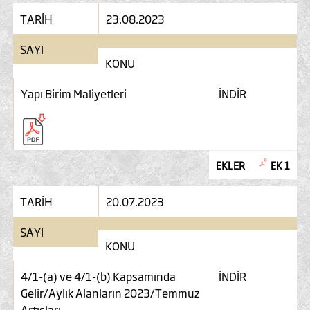
TARİH
23.08.2023
SAYI
KONU
Yapı Birim Maliyetleri
İNDİR
EKLER
EK 1
TARİH
20.07.2023
SAYI
KONU
4/1-(a) ve 4/1-(b) Kapsamında
İNDİR
Gelir/Aylık Alanların 2023/Temmuz
Artışları