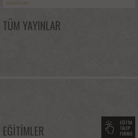
makaleyi oku
TÜM YAYINLAR
EĞİTİM
EĞİTİMLER
TALEP
FORMU