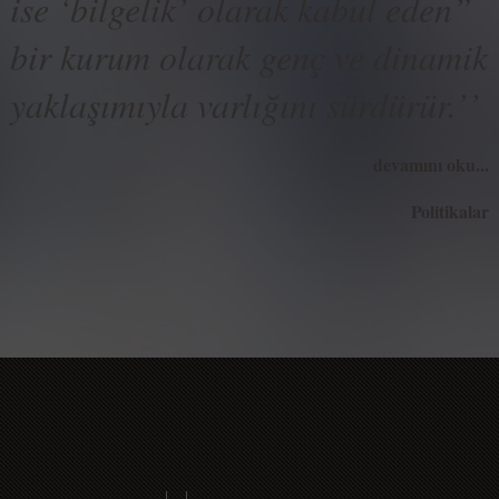
ise ‘bilgelik’ olarak kabul eden”
bir kurum olarak genç ve dinamik
yaklaşımıyla varlığını sürdürür.
’
’
devamını oku...
Politikalar