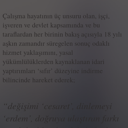
Çalışma hayatının üç unsuru olan, işçi,
işveren ve devlet kapsamında ve bu
taraflardan her birinin bakış açısıyla 18 yılı
aşkın zamandır süregelen sonuç odaklı
hizmet yaklaşımını, yasal
yükümlülüklerden kaynaklanan idari
yaptırımları ‘sıfır’ düzeyine indirme
bilincinde hareket ederek;
“değişimi ‘cesaret’, dinlemeyi
‘erdem’, doğruya ulaştıran farkı