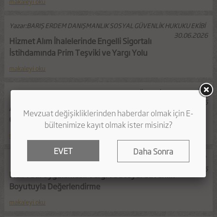
makaleyi oku
Yazar:BARIŞ ERDEM DANIŞMANLIK SOSYAL GÜVENLİK HUKUKU EKİBİ
30.06.2026
Hizmet Alım İhalelerinde Engelli Sigortalı
İstihdamında Prim Teşviki ve Yargı Yolu
makaleyi oku
Yazar:BARIŞ ERDEM DANIŞMANLIK SOSYAL GÜVENLİK HUKUKU EKİBİ
23.06.2026
Anonim Şirketlerde Yönetim Kurulu Üyesi
Olmayan Ortaklara Temsil Yetkisi Verilebilir Mi?
makaleyi oku
Yazar:BARIŞ ERDEM DANIŞMANLIK SOSYAL GÜVENLİK HUKUKU EKİBİ
16.06.2026
Mali Tatil Uygulaması: Vergi ve Sosyal Güvenlik
Boyutuyla Değerlendirme
makaleyi oku