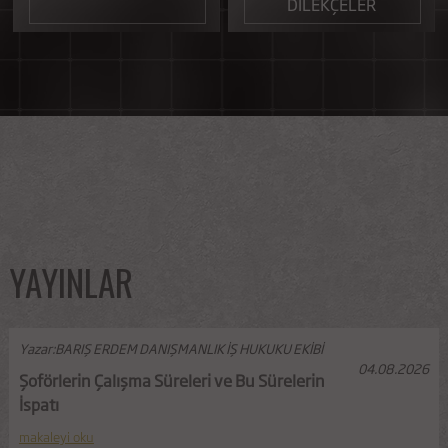
DİLEKÇELER
YAYINLAR
Yazar:BARIŞ ERDEM DANIŞMANLIK İŞ HUKUKU EKİBİ
04.08.2026
Şoförlerin Çalışma Süreleri ve Bu Sürelerin
İspatı
makaleyi oku