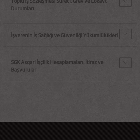
Toplu İş Sözleşmesi Süreci, Grev ve Lokavt
Durumları
İşverenin İş Sağlığı ve Güvenliği Yükümlülükleri
SGK Asgari İşçilik Hesaplamaları, İtiraz ve
Başvurular