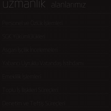
uzmanlık
alanlarımız
Personel ve Özlük İşlemleri
SGK Yükümlülükleri
Asgari İşçilik İncelemeleri
Yabancı Uyruklu Vatandaş İstihdamı
Emeklilik İşlemleri
Toplu İş İlişkileri Süreçleri
Denetim ve Teftiş Süreçleri