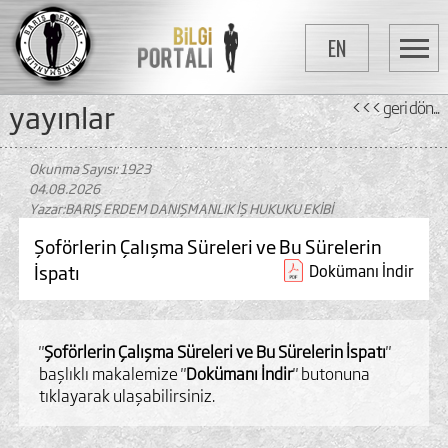
EN
yayinlar
<<< geri dön...
Okunma Sayısı: 1923
04.08.2026
Yazar:BARIŞ ERDEM DANIŞMANLIK İŞ HUKUKU EKİBİ
Şoförlerin Çalışma Süreleri ve Bu Sürelerin
İspatı
Dokümanı İndir
"
Şoförlerin Çalışma Süreleri ve Bu Sürelerin İspatı
"
başlıklı makalemize "
Dokümanı İndir
" butonuna
tıklayarak ulaşabilirsiniz.