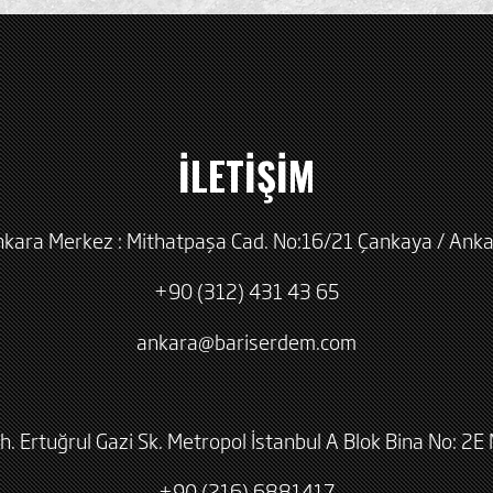
İLETİŞİM
kara Merkez : Mithatpaşa Cad. No:16/21 Çankaya / Ank
+90 (312) 431 43 65
ankara@bariserdem.com
h. Ertuğrul Gazi Sk. Metropol İstanbul A Blok Bina No: 2E 
+90 (216) 6881417