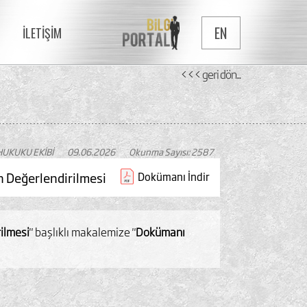
EN
İLETİŞİM
<<< geri dön...
HUKUKU EKİBİ
09.06.2026
Okunma Sayısı: 2587
n Değerlendirilmesi
Dokümanı İndir
ilmesi
" başlıklı makalemize "
Dokümanı