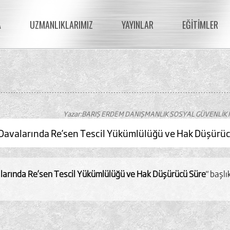
A
UZMANLIKLARIMIZ
YAYINLAR
EĞİTİMLER
Yazar:BARIŞ ERDEM DANIŞMANLIK SOSYAL GÜVENLİK 
ti Davalarında Re’sen Tescil Yükümlülüğü ve Hak Düşürü
valarında Re’sen Tescil Yükümlülüğü ve Hak Düşürücü Süre
" başl