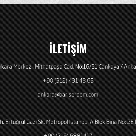
İLETİŞİM
kara Merkez : Mithatpaşa Cad. No:16/21 Çankaya / Ank
+90 (312) 431 43 65
ankara@bariserdem.com
h. Ertuğrul Gazi Sk. Metropol İstanbul A Blok Bina No: 2E 
+90 (216) 6881417