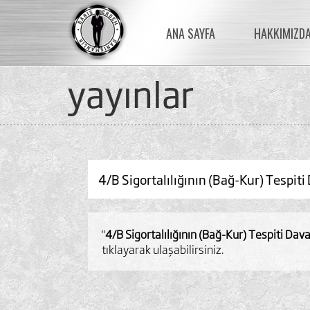
ANA SAYFA
HAKKIMIZD
yayinlar
4/B Sigortalılığının (Bağ-Kur) Tespi
"
4/B Sigortalılığının (Bağ-Kur) Tespiti Da
tıklayarak ulaşabilirsiniz.