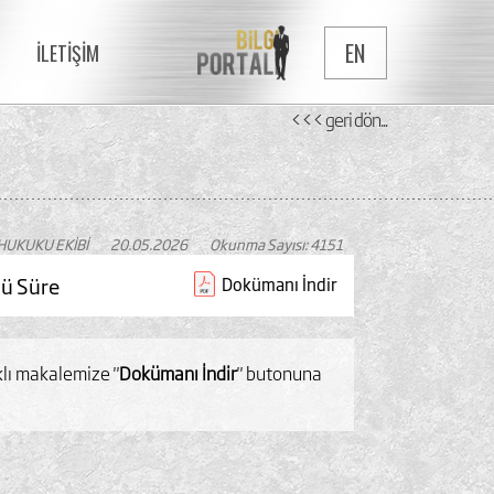
EN
İLETİŞİM
<<< geri dön...
HUKUKU EKİBİ
20.05.2026
Okunma Sayısı: 4151
cü Süre
Dokümanı İndir
ıklı makalemize "
Dokümanı İndir
" butonuna