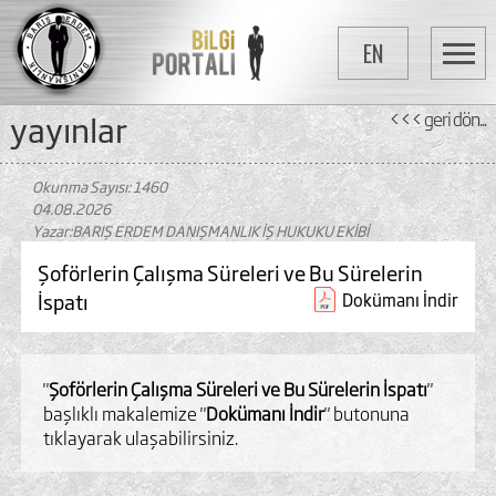
EN
yayinlar
<<< geri dön...
Okunma Sayısı: 1460
04.08.2026
Yazar:BARIŞ ERDEM DANIŞMANLIK İŞ HUKUKU EKİBİ
Şoförlerin Çalışma Süreleri ve Bu Sürelerin
İspatı
Dokümanı İndir
"
Şoförlerin Çalışma Süreleri ve Bu Sürelerin İspatı
"
başlıklı makalemize "
Dokümanı İndir
" butonuna
tıklayarak ulaşabilirsiniz.