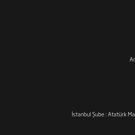
An
İstanbul Şube : Atatürk Ma