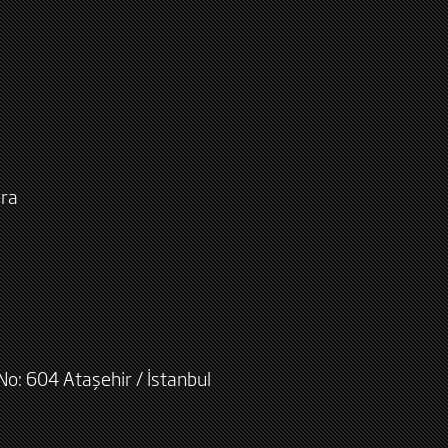
ara
No: 604 Ataşehir / İstanbul