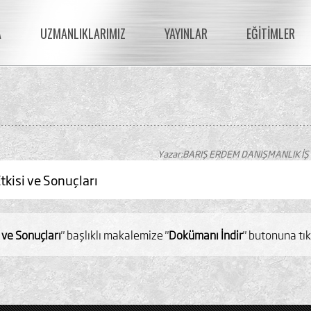
A
UZMANLIKLARIMIZ
YAYINLAR
EĞİTİMLER
Yazar:BARIŞ ERDEM DANIŞMANLIK İŞ
kisi ve Sonuçları
 ve Sonuçları
" başlıklı makalemize "
Dokümanı İndir
" butonuna tık