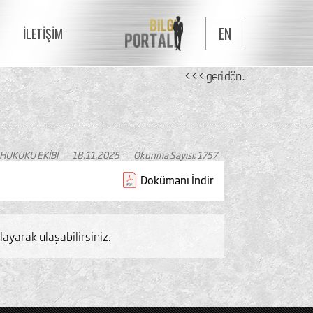
EN
İLETİŞİM
<<< geri dön...
 HUKUKU EKİBİ
18.11.2025
Okunma Sayısı: 1757
Dokümanı İndir
layarak ulaşabilirsiniz.