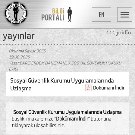
EN
yayinlar
<<< geri dön...
Okunma Sayısı: 3055
19.08.2025
Yazar:BARIŞ ERDEM DANIŞMANLIK SOSYAL GÜVENLİK HUKUKU
EKİBİ
Sosyal Güvenlik Kurumu Uygulamalarında
Uzlaşma
Dokümanı İndir
"
Sosyal Güvenlik Kurumu Uygulamalarında Uzlaşma
"
başlıklı makalemize "
Dokümanı İndir
" butonuna
tıklayarak ulaşabilirsiniz.