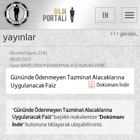
EN
yayinlar
<<< geri dön...
Okunma Sayısı: 2141
18.02.2025
Yazar:BARIŞ ERDEM DANIŞMANLIK İŞ HUKUKU EKİBİ
Gününde Ödenmeyen Tazminat Alacaklarına
Uygulanacak Faiz
Dokümanı İndir
"
Gününde Ödenmeyen Tazminat Alacaklarına
Uygulanacak Faiz
"
başlıklı makalemize "
Dokümanı
" butonuna tıklayarak ulaşabilirsiniz.
İndir