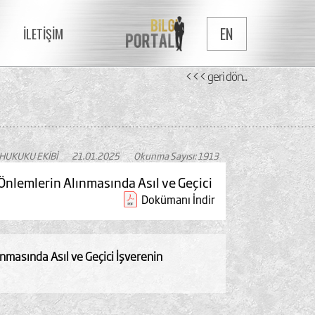
EN
İLETİŞİM
<<< geri dön...
 HUKUKU EKİBİ
21.01.2025
Okunma Sayısı: 1913
n Önlemlerin Alınmasında Asıl ve Geçici
Dokümanı İndir
lınmasında Asıl ve Geçici İşverenin