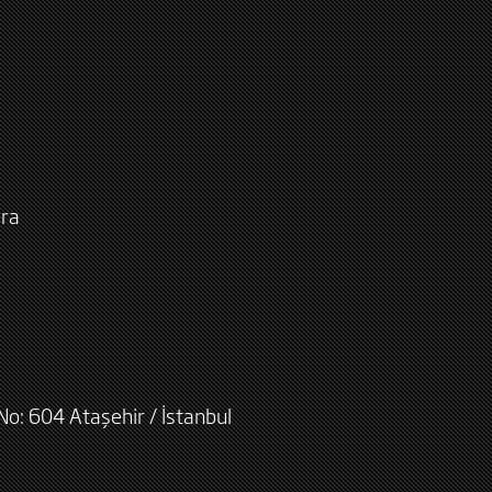
ara
No: 604 Ataşehir / İstanbul