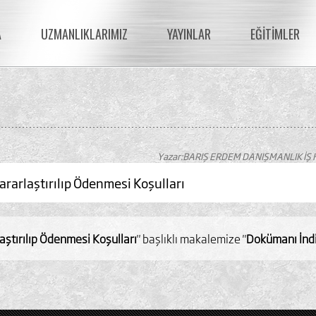
A
UZMANLIKLARIMIZ
YAYINLAR
EĞİTİMLER
Yazar:BARIŞ ERDEM DANIŞMANLIK İŞ 
ararlaştırılıp Ödenmesi Koşulları
laştırılıp Ödenmesi Koşulları
" başlıklı makalemize "
Dokümanı İnd