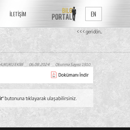
EN
İLETİŞİM
<<< geri dön...
HUKUKU EKİBİ
06.08.2024
Okunma Sayısı: 1910
Dokümanı İndir
ir
" butonuna tıklayarak ulaşabilirsiniz.