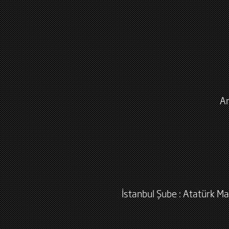
An
İstanbul Şube : Atatürk Ma