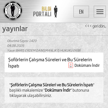
EN
yayinlar
<<< geri dön...
Okunma Sayısı: 1420
04.08.2026
Yazar:BARIŞ ERDEM DANIŞMANLIK İŞ HUKUKU EKİBİ
Şoförlerin Çalışma Süreleri ve Bu Sürelerin
İspatı
Dokümanı İndir
"
Şoförlerin Çalışma Süreleri ve Bu Sürelerin İspatı
"
başlıklı makalemize "
Dokümanı İndir
" butonuna
tıklayarak ulaşabilirsiniz.