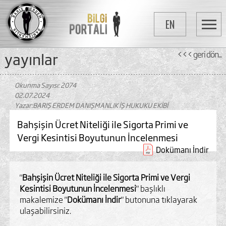
EN
yayinlar
<<< geri dön...
Okunma Sayısı: 2074
02.07.2024
Yazar:BARIŞ ERDEM DANIŞMANLIK İŞ HUKUKU EKİBİ
Bahşişin Ücret Niteliği ile Sigorta Primi ve
Vergi Kesintisi Boyutunun İncelenmesi
Dokümanı İndir
"
Bahşişin Ücret Niteliği ile Sigorta Primi ve Vergi
Kesintisi Boyutunun İncelenmesi
" başlıklı
makalemize "
Dokümanı İndir
" butonuna tıklayarak
ulaşabilirsiniz.