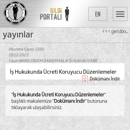
EN
yayinlar
<<< geri dön...
Okunma Sayısı: 1560
19.12.2023
Yazar:BARIŞ ERDEM DANIŞMANLIK İŞ HUKUKU EKİBİ
İş Hukukunda Ücreti Koruyucu Düzenlemeler
Dokümanı İndir
"
İş Hukukunda Ücreti Koruyucu Düzenlemeler
"
başlıklı makalemize "
Dokümanı İndir
" butonuna
tıklayarak ulaşabilirsiniz.