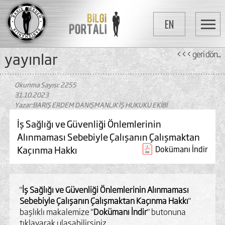
EN
yayinlar
<<< geri dön...
Okunma Sayısı: 2255
31.10.2023
Yazar:BARIŞ ERDEM DANIŞMANLIK İŞ HUKUKU EKİBİ
İş Sağlığı ve Güvenliği Önlemlerinin
Alınmaması Sebebiyle Çalışanın Çalışmaktan
Kaçınma Hakkı
Dokümanı İndir
"
İş Sağlığı ve Güvenliği Önlemlerinin Alınmaması
Sebebiyle Çalışanın Çalışmaktan Kaçınma Hakkı
"
başlıklı makalemize "
Dokümanı İndir
" butonuna
tıklayarak ulaşabilirsiniz.