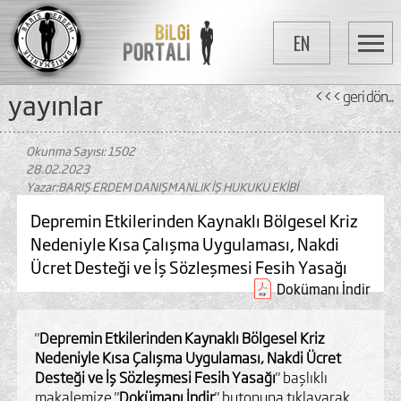
EN
yayinlar
<<< geri dön...
Okunma Sayısı: 1502
28.02.2023
Yazar:BARIŞ ERDEM DANIŞMANLIK İŞ HUKUKU EKİBİ
Depremin Etkilerinden Kaynaklı Bölgesel Kriz
Nedeniyle Kısa Çalışma Uygulaması, Nakdi
Ücret Desteği ve İş Sözleşmesi Fesih Yasağı
Dokümanı İndir
"
Depremin Etkilerinden Kaynaklı Bölgesel Kriz
Nedeniyle Kısa Çalışma Uygulaması, Nakdi Ücret
Desteği ve İş Sözleşmesi Fesih Yasağı
" başlıklı
makalemize "
Dokümanı İndir
" butonuna tıklayarak