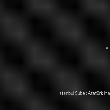
An
İstanbul Şube : Atatürk Ma