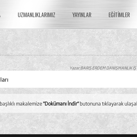
A
UZMANLIKLARIMIZ
YAYINLAR
EĞİTİMLER
Yazar:BARIŞ ERDEM DANIŞMANLIK İŞ
ları
başlıklı makalemize
"Dokümanı İndir"
butonuna tıklayarak ulaşabi