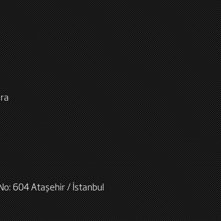
ara
No: 604 Ataşehir / İstanbul