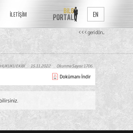
EN
İLETİŞİM
<<< geri dön...
 HUKUKU EKİBİ
15.11.2022
Okunma Sayısı: 1706
Dokümanı İndir
lirsiniz.