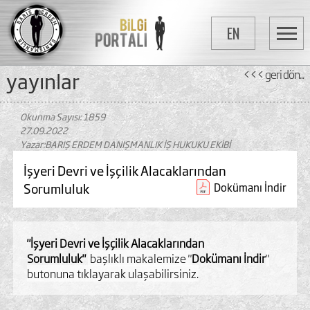
EN
yayinlar
<<< geri dön...
Okunma Sayısı: 1859
27.09.2022
Yazar:BARIŞ ERDEM DANIŞMANLIK İŞ HUKUKU EKİBİ
İşyeri Devri ve İşçilik Alacaklarından
Sorumluluk
Dokümanı İndir
"İşyeri Devri ve İşçilik Alacaklarından
Sorumluluk"
başlıklı makalemize "
Dokümanı İndir
"
butonuna tıklayarak ulaşabilirsiniz.