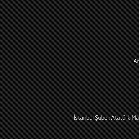
An
İstanbul Şube : Atatürk Ma