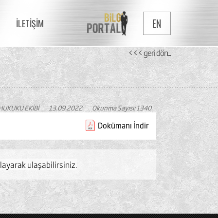
EN
İLETİŞİM
<<< geri dön...
HUKUKU EKİBİ
13.09.2022
Okunma Sayısı: 1340
Dokümanı İndir
layarak ulaşabilirsiniz.