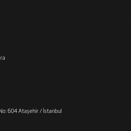
ara
No: 604 Ataşehir / İstanbul