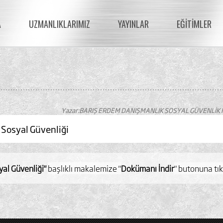
A
UZMANLIKLARIMIZ
YAYINLAR
EĞİTİMLER
Yazar:BARIŞ ERDEM DANIŞMANLIK SOSYAL GÜVENLİK 
 Sosyal Güvenliği
yal Güvenliği"
başlıklı makalemize "
Dokümanı İndir
" butonuna tık