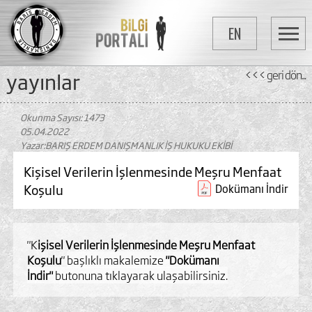
EN
yayinlar
<<< geri dön...
Okunma Sayısı: 1473
05.04.2022
Yazar:BARIŞ ERDEM DANIŞMANLIK İŞ HUKUKU EKİBİ
Kişisel Verilerin İşlenmesinde Meşru Menfaat
Koşulu
Dokümanı İndir
"K
işisel Verilerin İşlenmesinde Meşru Menfaat
Koşulu
"
başlıklı makalemize
"Dokümanı
İndir"
butonuna tıklayarak ulaşabilirsiniz.