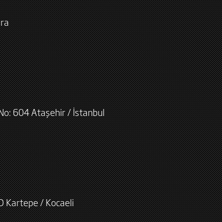
ara
No: 604 Ataşehir / İstanbul
D Kartepe / Kocaeli