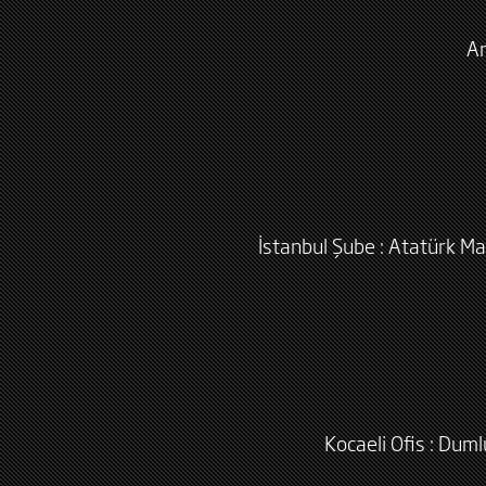
An
İstanbul Şube : Atatürk Ma
Kocaeli Ofis : Dum