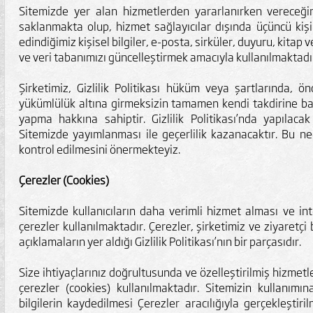
Sitemizde yer alan hizmetlerden yararlanırken vereceğini
saklanmakta olup, hizmet sağlayıcılar dışında üçüncü kişi
edindiğimiz kişisel bilgiler, e-posta, sirküler, duyuru, kitap
ve veri tabanımızı güncelleştirmek amacıyla kullanılmaktadı
Şirketimiz, Gizlilik Politikası hüküm veya şartlarında, 
yükümlülük altına girmeksizin tamamen kendi takdirine bağ
yapma hakkına sahiptir. Gizlilik Politikası’nda yapılacak
Sitemizde yayımlanması ile geçerlilik kazanacaktır. Bu ne
kontrol edilmesini önermekteyiz.
Çerezler (Cookies)
Sitemizde kullanıcıların daha verimli hizmet alması ve int
çerezler kullanılmaktadır. Çerezler, şirketimiz ve ziyaretçi 
açıklamaların yer aldığı Gizlilik Politikası’nın bir parçasıdır.
Size ihtiyaçlarınız doğrultusunda ve özelleştirilmiş hizmetl
çerezler (cookies) kullanılmaktadır. Sitemizin kullanımına
bilgilerin kaydedilmesi Çerezler aracılığıyla gerçekleştiril