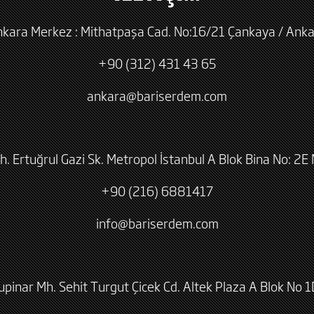
kara Merkez : Mithatpaşa Cad. No:16/21 Çankaya / Ank
+90 (312) 431 43 65
ankara@bariserdem.com
h. Ertuğrul Gazi Sk. Metropol İstanbul A Blok Bina No: 2E 
+90 (216) 6881417
info@bariserdem.com
lupinar Mh. Sehit Turgut Çicek Cd. Altek Plaza A Blok No 1