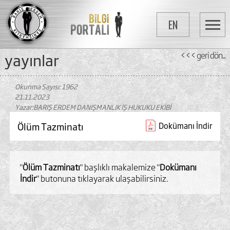
EN
yayinlar
<<< geri dön...
Okunma Sayısı: 1962
21.11.2023
Yazar:BARIŞ ERDEM DANIŞMANLIK İŞ HUKUKU EKİBİ
Ölüm Tazminatı
Dokümanı İndir
"
Ölüm Tazminatı
" başlıklı makalemize "
Dokümanı
İndir
" butonuna tıklayarak ulaşabilirsiniz.