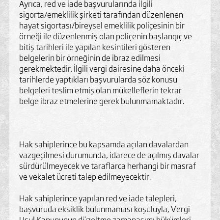
Ayrıca, red ve iade başvurularında ilgili
sigorta/emeklilik şirketi tarafından düzenlenen
hayat sigortası/bireysel emeklilik poliçesinin bir
örneği ile düzenlenmiş olan poliçenin başlangıç ve
bitiş tarihleri ile yapılan kesintileri gösteren
belgelerin bir örneğinin de ibraz edilmesi
gerekmektedir. İlgili vergi dairesine daha önceki
tarihlerde yaptıkları başvurularda söz konusu
belgeleri teslim etmiş olan mükelleflerin tekrar
belge ibraz etmelerine gerek bulunmamaktadır.
Hak sahiplerince bu kapsamda açılan davalardan
vazgeçilmesi durumunda, idarece de açılmış davalar
sürdürülmeyecek ve taraflarca herhangi bir masraf
ve vekalet ücreti talep edilmeyecektir.
Hak sahiplerince yapılan red ve iade talepleri,
başvuruda eksiklik bulunmaması koşuluyla, Vergi
Usul Kanununun düzeltme zamanaşımı hükümleri