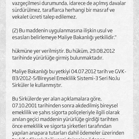
vazgeçilmesi durumunda, idarece de açılmış davalar
sürdürülmez, taraflarca herhangi bir masraf ve
vekalet ücreti talep edilemez.
(2) Bu maddenin uygulanmasına ilişkin usul ve
esasları belirlemeye Maliye Bakanlığı yetkilidir."
hükmüne yer verilmiştir. Bu hüküm, 29.08.2012
tarihinde yürürlüğe girmiş bulunmaktadır.
Maliye Bakanlığı bu yetkiyi 04.07.2012 tarih ve GVK-
83/2012-5/Bireysel Emeklilik Sistemi-3 Seri No.lu
Sirküler le kullanmıştır.
Bu Sirkülerde yer alan açıklamalara göre,
07.10.2001 tarihinden sonra akdedilmiş bireysel
emeklilik ve şahıs sigorta poliçeleriyle ilgili olarak
anılan geçici maddenin yürürlüğe girdiği tarihten
önce emeklilik ve sigorta şirketleri tarafından
yapılan anapara tutarları dahil ödemeler üzerinden