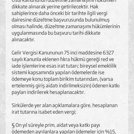
dikkate alınarak yerine getirilecektir. Hak
sahiplerince daha önceki bir tarihte ilgili vergi
dairesine düzeltme başvurusunda bulunulmuş
olması halinde, düzeltme zamanaşımı hükümlerinin
uygulanmasında bu başvuru tarihi dikkate
alınacaktır.
Gelir Vergisi Kanununun 75 inci maddesine 6327
sayılı Kanunla eklenen fıkra hükmü gereği red ve
iade işlemlerine esas irat tutarı; bireysel emeklilik
sistemi kapsamında yapılan ödemelerde ise
ödemeye konu toplam birikim tutarından, (varsa
ertelenmiş giriş aidatı indirilmeksizin) ödenen katkı
payları indirilerek hesaplanacaktır.
Sirkülerde yer alan açıklamalara göre, hesaplanan
irat tutarına isabet eden vergi;
§ On yıl süreyle prim, aidat veya katkı payı
ödemeden ayrılanlara yapılan ödemeler için %15,