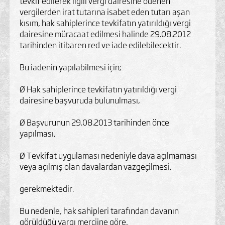
tevkif edilerek ilgili vergi dairesine ödenen
vergilerden irat tutarına isabet eden tutarı aşan
kısım, hak sahiplerince tevkifatın yatırıldığı vergi
dairesine müracaat edilmesi halinde 29.08.2012
tarihinden itibaren red ve iade edilebilecektir.
Bu iadenin yapılabilmesi için;
Ø Hak sahiplerince tevkifatın yatırıldığı vergi
dairesine başvuruda bulunulması,
Ø Başvurunun 29.08.2013 tarihinden önce
yapılması,
Ø Tevkifat uygulaması nedeniyle dava açılmaması
veya açılmış olan davalardan vazgeçilmesi,
gerekmektedir.
Bu nedenle, hak sahipleri tarafından davanın
görüldüğü yargı merciine göre,