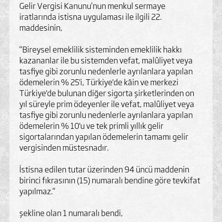
Gelir Vergisi Kanunu’nun menkul sermaye
iratlarında istisna uygulaması ile ilgili 22.
maddesinin,
“Bireysel emeklilik sisteminden emeklilik hakkı
kazananlar ile bu sistemden vefat, malûliyet veya
tasfiye gibi zorunlu nedenlerle ayrılanlara yapılan
ödemelerin % 25'i, Türkiye'de kâin ve merkezi
Türkiye'de bulunan diğer sigorta şirketlerinden on
yıl süreyle prim ödeyenler ile vefat, malûliyet veya
tasfiye gibi zorunlu nedenlerle ayrılanlara yapılan
ödemelerin % 10'u ve tek primli yıllık gelir
sigortalarından yapılan ödemelerin tamamı gelir
vergisinden müstesnadır.
İstisna edilen tutar üzerinden 94 üncü maddenin
birinci fıkrasının (15) numaralı bendine göre tevkifat
yapılmaz.”
şekline olan 1 numaralı bendi,