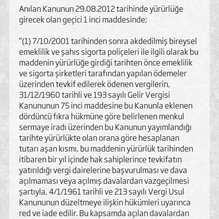
Anılan Kanunun 29.08.2012 tarihinde yürürlüğe
girecek olan geçici 1 inci maddesinde;
“(1) 7/10/2001 tarihinden sonra akdedilmiş bireysel
emeklilik ve şahıs sigorta poliçeleri ile ilgili olarak bu
maddenin yürürlüğe girdiği tarihten önce emeklilik
ve sigorta şirketleri tarafından yapılan ödemeler
üzerinden tevkif edilerek ödenen vergilerin,
31/12/1960 tarihli ve 193 sayılı Gelir Vergisi
Kanununun 75 inci maddesine bu Kanunla eklenen
dördüncü fıkra hükmüne göre belirlenen menkul
sermaye iradı üzerinden bu Kanunun yayımlandığı
tarihte yürürlükte olan orana göre hesaplanan
tutarı aşan kısmı, bu maddenin yürürlük tarihinden
itibaren bir yıl içinde hak sahiplerince tevkifatın
yatırıldığı vergi dairelerine başvurulması ve dava
açılmaması veya açılmış davalardan vazgeçilmesi
şartıyla, 4/1/1961 tarihli ve 213 sayılı Vergi Usul
Kanununun düzeltmeye ilişkin hükümleri uyarınca
red ve iade edilir. Bu kapsamda açılan davalardan