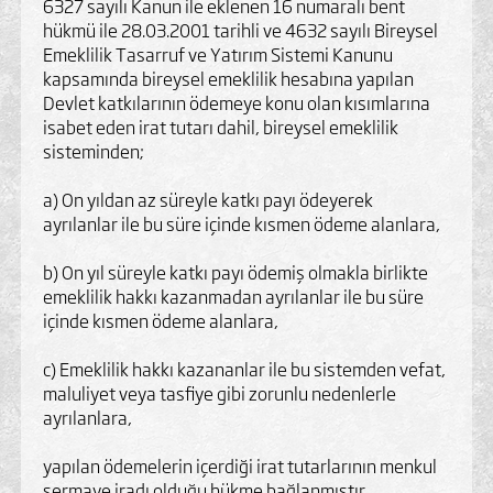
6327 sayılı Kanun ile eklenen 16 numaralı bent
hükmü ile 28.03.2001 tarihli ve 4632 sayılı Bireysel
Emeklilik Tasarruf ve Yatırım Sistemi Kanunu
kapsamında bireysel emeklilik hesabına yapılan
Devlet katkılarının ödemeye konu olan kısımlarına
isabet eden irat tutarı dahil, bireysel emeklilik
sisteminden;
a) On yıldan az süreyle katkı payı ödeyerek
ayrılanlar ile bu süre içinde kısmen ödeme alanlara,
b) On yıl süreyle katkı payı ödemiş olmakla birlikte
emeklilik hakkı kazanmadan ayrılanlar ile bu süre
içinde kısmen ödeme alanlara,
c) Emeklilik hakkı kazananlar ile bu sistemden vefat,
maluliyet veya tasfiye gibi zorunlu nedenlerle
ayrılanlara,
yapılan ödemelerin içerdiği irat tutarlarının menkul
sermaye iradı olduğu hükme bağlanmıştır.