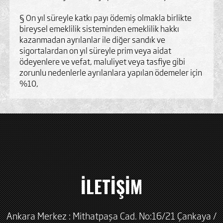
§ On yıl süreyle katkı payı ödemiş olmakla birlikte
bireysel emeklilik sisteminden emeklilik hakkı
kazanmadan ayrılanlar ile diğer sandık ve
sigortalardan on yıl süreyle prim veya aidat
ödeyenlere ve vefat, maluliyet veya tasfiye gibi
zorunlu nedenlerle ayrılanlara yapılan ödemeler için
%10,
İLETİŞİM
Ankara Merkez : Mithatpaşa Cad. No:16/21 Çankaya /