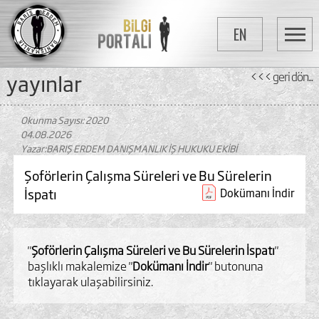
EN
yayinlar
<<< geri dön...
Okunma Sayısı: 2020
04.08.2026
Yazar:BARIŞ ERDEM DANIŞMANLIK İŞ HUKUKU EKİBİ
Şoförlerin Çalışma Süreleri ve Bu Sürelerin
İspatı
Dokümanı İndir
"
Şoförlerin Çalışma Süreleri ve Bu Sürelerin İspatı
"
başlıklı makalemize "
Dokümanı İndir
" butonuna
tıklayarak ulaşabilirsiniz.