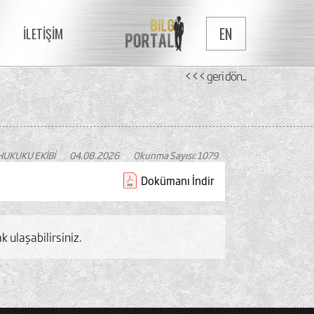
EN
İLETİŞİM
<<< geri dön...
HUKUKU EKİBİ
04.08.2026
Okunma Sayısı: 1079
Dokümanı İndir
k ulaşabilirsiniz.