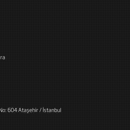
ara
No: 604 Ataşehir / İstanbul