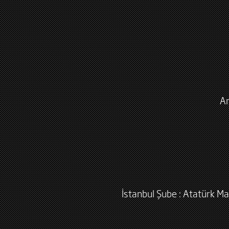
An
İstanbul Şube : Atatürk Ma