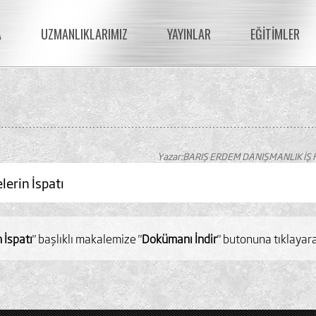
A
UZMANLIKLARIMIZ
YAYINLAR
EĞİTİMLER
Yazar:BARIŞ ERDEM DANIŞMANLIK İŞ 
lerin İspatı
 İspatı
" başlıklı makalemize "
Dokümanı İndir
" butonuna tıklayara